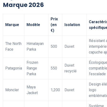
Marque 2026
Prix
Caractéri
Marque
Modèle
(en
Isolation
spécifiqu
€)
Résistant 
The North
Himalayan
500
Duvet
intempérie
Face
Parka
capuche aj
Frozen
Écologique
Duvet
Patagonia
Range
550
compatibl
recyclé
Parka
l’escalade
Design élé
Maya
Moncler
1,200
Duvet
logo
Jacket
emblémati
Système