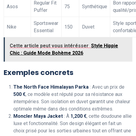
Regular Fit
Bon rappor
Asos
75
Synthétique
Puffer
qualité/pri
Sportswear
Style sport
Nike
150
Duvet
Essential
confortabl
Cette article peut vous intérésser
Style Hippie
Chic : Guide Mode Bohème 2026
Exemples concrets
The North Face Himalayan Parka
: Avec un prix de
500 €
, ce modèle est réputé pour sa résistance aux
intempéries. Son isolation en duvet garantit une chaleur
optimale même dans des conditions extrêmes.
Moncler Maya Jacket
: À
1,200 €
, cette doudoune allie
luxe et fonctionnalité. Son design élégant en fait un
choix prisé pour les sorties urbaines tout en offrant une