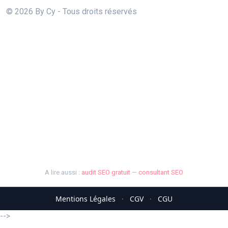
© 2026 By Cy - Tous droits réservés
A lire aussi :
audit SEO gratuit
—
consultant SEO
Mentions Légales
·
CGV
·
CGU
-->