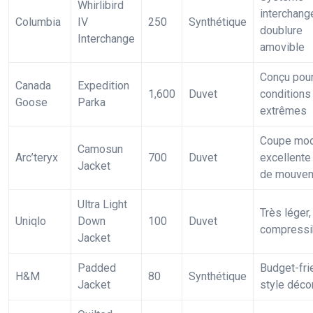
Whirlibird
interchang
Columbia
IV
250
Synthétique
doublure
Interchange
amovible
Conçu pour
Canada
Expedition
1,600
Duvet
conditions
Goose
Parka
extrêmes
Coupe mod
Camosun
Arc’teryx
700
Duvet
excellente 
Jacket
de mouve
Ultra Light
Très léger, 
Uniqlo
Down
100
Duvet
compressi
Jacket
Padded
Budget-fri
H&M
80
Synthétique
Jacket
style déco