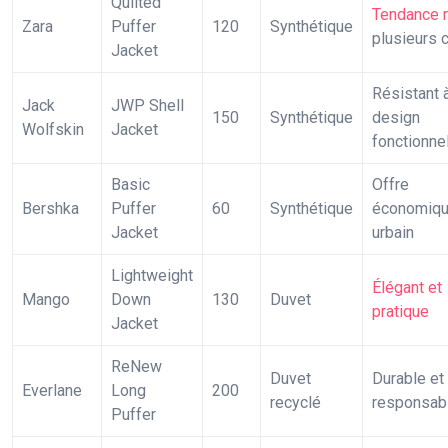
Quilted
Tendance
Zara
Puffer
120
Synthétique
plusieurs c
Jacket
Résistant à
Jack
JWP Shell
150
Synthétique
design
Wolfskin
Jacket
fonctionne
Basic
Offre
Bershka
Puffer
60
Synthétique
économique
Jacket
urbain
Lightweight
Élégant et
Mango
Down
130
Duvet
pratique
Jacket
ReNew
Duvet
Durable et
Everlane
Long
200
recyclé
responsab
Puffer