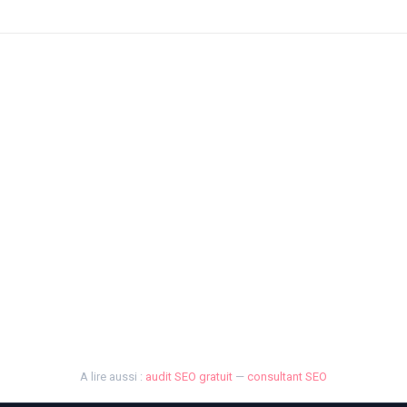
A lire aussi :
audit SEO gratuit
—
consultant SEO