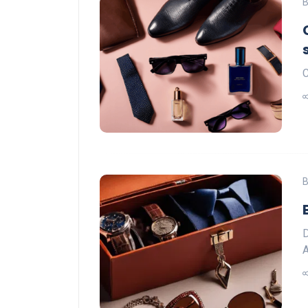
B
C
B
D