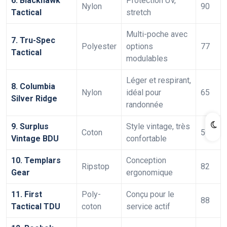
6. Blackhawk
Protection UV,
Nylon
90
Tactical
stretch
Multi-poche avec
7. Tru-Spec
Polyester
options
77
Tactical
modulables
Léger et respirant,
8. Columbia
Nylon
idéal pour
65
Silver Ridge
randonnée
9. Surplus
Style vintage, très
Coton
50
Vintage BDU
confortable
10. Templars
Conception
Ripstop
82
Gear
ergonomique
11. First
Poly-
Conçu pour le
88
Tactical TDU
coton
service actif