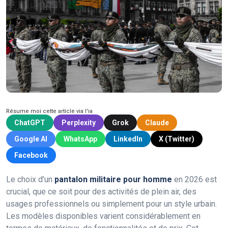
Résume moi cette article via l'ia
ChatGPT
Perplexity
Grok
Claude
Google AI
WhatsApp
LinkedIn
X (Twitter)
Facebook
Le choix d’un
pantalon militaire pour homme
en 2026 est
crucial, que ce soit pour des activités de plein air, des
usages professionnels ou simplement pour un style urbain.
Les modèles disponibles varient considérablement en