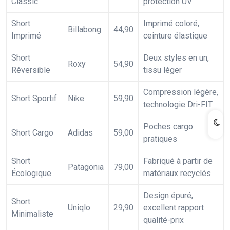
Classic
protection UV
Short
Imprimé coloré,
Billabong
44,90
Imprimé
ceinture élastique
Short
Deux styles en un,
Roxy
54,90
Réversible
tissu léger
Compression légère,
Short Sportif
Nike
59,90
technologie Dri-FIT
Poches cargo
Short Cargo
Adidas
59,00
pratiques
Short
Fabriqué à partir de
Patagonia
79,00
Écologique
matériaux recyclés
Design épuré,
Short
Uniqlo
29,90
excellent rapport
Minimaliste
qualité-prix