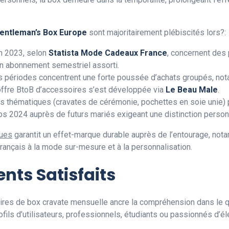
entleman’s Box Europe
sont majoritairement plébiscités lors?:
n 2023, selon
Statista Mode Cadeaux France
, concernent des 
un abonnement semestriel assorti.
périodes concentrent une forte poussée d’achats groupés, nota
’offre BtoB d’accessoires s’est développée via
Le Beau Male
.
 thématiques (cravates de cérémonie, pochettes en soie unie)
s 2024 auprès de futurs mariés exigeant une distinction person
ques
garantit un effet-marque durable auprès de l’entourage, not
Français à la mode sur-mesure et à la personnalisation.
nts Satisfaits
aires de box cravate mensuelle ancre la compréhension dans le q
profils d’utilisateurs, professionnels, étudiants ou passionnés d’é