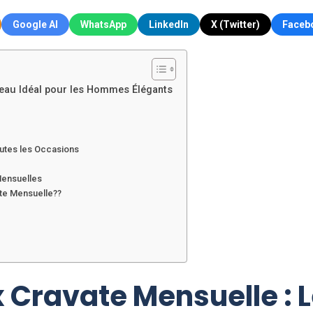
Google AI
WhatsApp
LinkedIn
X (Twitter)
Faceb
deau Idéal pour les Hommes Élégants
outes les Occasions
Mensuelles
te Mensuelle??
 Cravate Mensuelle : 