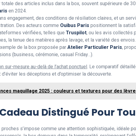
 totale des articles inclus dans la box, souvent supérieure de 30
aris
en 2024.
ans engagement, des conditions de résiliation claires, et un servi
stration. Des acteurs comme
Ouibus Paris
positionnent la satisf
lateformes vérifiées, telles que
Truspilot
, ou les avis collectés 
ues, la tenue des matières après lavage, et la variété des envois.
l’exemple de la box proposée par
Atelier Particulier Paris
, prop
ions (business, cérémonie, casual Friday…).
on sur-mesure au-delà de l’achat ponctuel
. Le comparatif détaill
 d’éviter les déceptions et d’optimiser la découverte.
nces maquillage 2025 : couleurs et textures pour des lèvr
 Cadeau Distingué Pour Tou
s proches s’impose comme une attention sophistiquée, idéale po
sonnels, la box demeure dans la temporalité, prolongeant l’effe