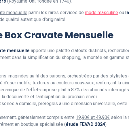
ers
(Royaume-Uni, fondée en 1740).
ate mensuelle
parmi les rares services de
mode masculine
où
l
e qualité autant que d’originalité.
e Box Cravate Mensuelle
ate mensuelle
apporte une palette d’atouts distincts, recherch
irment dans la simplification du shopping, la montée en gamme st
ions imaginées au fil des saisons, orchestrées par des stylis
té d’oser motifs, textures ou couleurs nouveaux, renforçant la sin
mécanique de l’effet-surprise plaît à 87% des abonnés interrogés
de la découverte et l’anticipation du prochain envoi.
soires à domicile, préréglés à une dimension universelle, évite
bonnement, généralement compris entre
19,90€ et 49,90€
selon la 
arément en boutique spécialisée (
étude FEVAD 2024
).