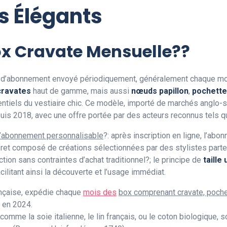
s Élégants
ox Cravate Mensuelle??
 d’abonnement envoyé périodiquement, généralement chaque moi
cravates
haut de gamme, mais aussi
nœuds papillon
,
pochett
sentiels du vestiaire chic. Ce modèle, importé de marchés angl
uis 2018, avec une offre portée par des acteurs reconnus tels 
’abonnement personnalisable
?: après inscription en ligne, l’abo
coffret composé de créations sélectionnées par des stylistes part
ction sans contraintes d’achat traditionnel?; le principe de
taille
ilitant ainsi la découverte et l’usage immédiat.
ançaise, expédie chaque
mois des
box comprenant cravate, poche
 en 2024.
comme la soie italienne, le lin français, ou le coton biologique, 