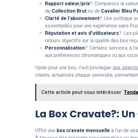
Rapport valeur/prix
?: Comparons la valeur
de
Collection Brut
ou de
Cavalier Bleu P
Clarté de l’abonnement
?: Une politique s
essentielles pour une expérience sans fru
Réputation et avis d’utilisateurs
?: Les p
retours objectifs sur la qualité des box reç
Personnalisation
?: Certains services, à 
aux préférences chromatiques ou aux occas
Opter pour une box, c’est privilégier
une sélecti
clients, actualisés chaque semestre, permettent
Cette article peut vous intérésser
Tenda
La Box Cravate?: Un
Offrir une
box cravate mensuelle
à l’un de se
À l’inverse des présents consommables ou imper