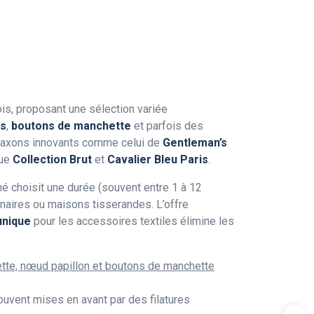
s, proposant une sélection variée
es
,
boutons de manchette
et parfois des
o-saxons innovants comme celui de
Gentleman’s
que
Collection Brut
et
Cavalier Bleu Paris
.
nné choisit une durée (souvent entre 1 à 12
enaires ou maisons tisserandes. L’offre
 unique
pour les accessoires textiles élimine les
tte, nœud papillon et boutons de manchette
souvent mises en avant par des filatures