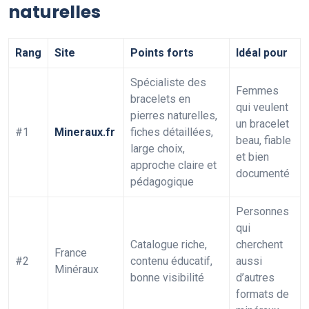
naturelles
Rang
Site
Points forts
Idéal pour
Spécialiste des
Femmes
bracelets en
qui veulent
pierres naturelles,
un bracelet
#1
Mineraux.fr
fiches détaillées,
beau, fiable
large choix,
et bien
approche claire et
documenté
pédagogique
Personnes
qui
Catalogue riche,
cherchent
France
#2
contenu éducatif,
aussi
Minéraux
bonne visibilité
d’autres
formats de