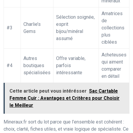
minéraux
Amatrices
Sélection soignée,
de
Charlie’s
esprit
#3
collections
Gems
bijou/minéral
plus
assumé
ciblées
Acheteuses
Autres
Offre variable,
qui aiment
#4
boutiques
parfois
comparer
spécialisées
intéressante
en détail
Cette article peut vous intérésser
Sac Cartable
Femme Cuir : Avantages et Critères pour Choisir
le Meilleur
Mineraux.fr sort du lot parce que l’ensemble est cohérent :
choix, clarté, fiches utiles, et vraie logique de spécialiste. Ce