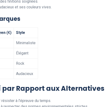
des finitions soignées.
udacieux et ses couleurs vives.
Marques
yen (€)
Style
Minimaliste
Élégant
Rock
Audacieux
 par Rapport aux Alternatives
 résister à l’épreuve du temps.
 à respecter des normes environnementales strictes.