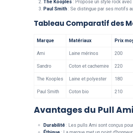
The Kooples
: Propose un style rock avec 
Paul Smith
: Se distingue par ses motifs a
Tableau Comparatif des 
Marque
Matériaux
Prix mo
Ami
Laine mérinos
200
Sandro
Coton et cachemire
220
The Kooples
Laine et polyester
180
Paul Smith
Coton bio
210
Avantages du Pull Ami
Durabilité
: Les pulls Ami sont conçus pour
Éthique
: La marque met un point d’honneur