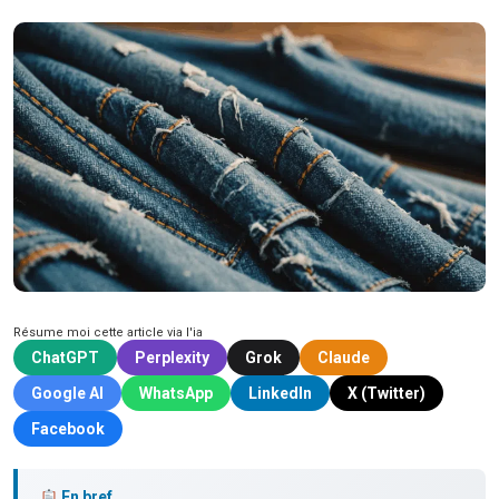
Résume moi cette article via l'ia
ChatGPT
Perplexity
Grok
Claude
Google AI
WhatsApp
LinkedIn
X (Twitter)
Facebook
En bref