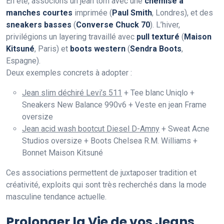
En été, associons un jean torn avec une
chemise à
manches courtes
imprimée (
Paul Smith
, Londres), et des
sneakers basses
(
Converse Chuck 70
). L’hiver,
privilégions un layering travaillé avec
pull texturé
(
Maison
Kitsuné
, Paris) et
boots western
(
Sendra Boots
,
Espagne).
Deux exemples concrets à adopter :
Jean slim déchiré Levi’s 511
+ Tee blanc Uniqlo +
Sneakers New Balance 990v6 + Veste en jean Frame
oversize
Jean acid wash bootcut Diesel D-Amny
+ Sweat Acne
Studios oversize + Boots Chelsea R.M. Williams +
Bonnet Maison Kitsuné
Ces associations permettent de juxtaposer tradition et
créativité, exploits qui sont très recherchés dans la mode
masculine tendance actuelle.
Prolonger la Vie de vos Jeans