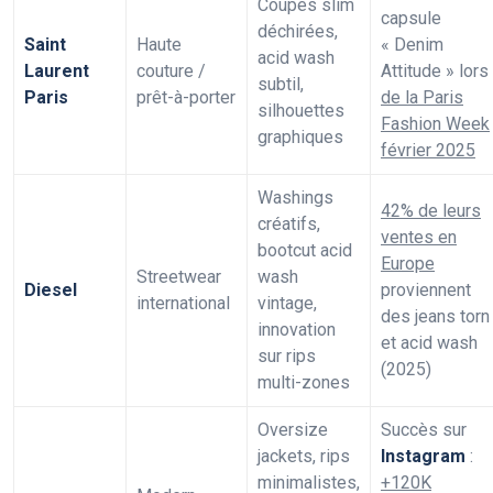
Coupes slim
capsule
déchirées,
Saint
Haute
« Denim
acid wash
Laurent
couture /
Attitude » lors
subtil,
Paris
prêt-à-porter
de la Paris
silhouettes
Fashion Week
graphiques
février 2025
Washings
42% de leurs
créatifs,
ventes en
bootcut acid
Europe
Streetwear
wash
Diesel
proviennent
international
vintage,
des jeans torn
innovation
et acid wash
sur rips
(2025)
multi-zones
Oversize
Succès sur
jackets, rips
Instagram
:
minimalistes,
+120K