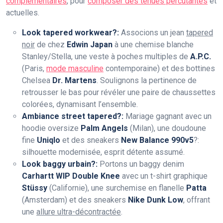
complémentaires
, pour
composer des tenues percutantes
et
actuelles.
Look tapered workwear?:
Associons un jean
tapered
noir
de chez
Edwin Japan
à une chemise blanche
Stanley/Stella, une veste à poches multiples de
A.P.C.
(Paris,
mode masculine
contemporaine) et des bottines
Chelsea
Dr. Martens
. Soulignons la pertinence de
retrousser le bas pour révéler une paire de chaussettes
colorées, dynamisant l’ensemble.
Ambiance street tapered?:
Mariage gagnant avec un
hoodie oversize
Palm Angels
(Milan), une doudoune
fine
Uniqlo
et des sneakers
New Balance 990v5
?:
silhouette modernisée, esprit détente assumé.
Look baggy urbain?:
Portons un baggy denim
Carhartt WIP Double Knee
avec un t-shirt graphique
Stüssy
(Californie), une surchemise en flanelle
Patta
(Amsterdam) et des sneakers
Nike Dunk Low
, offrant
une
allure ultra-décontractée
.