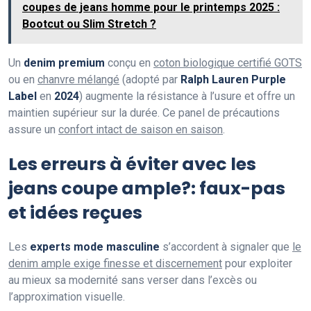
coupes de jeans homme pour le printemps 2025 :
Bootcut ou Slim Stretch ?
Un
denim premium
conçu en
coton biologique certifié GOTS
ou en
chanvre mélangé
(adopté par
Ralph Lauren Purple
Label
en
2024
) augmente la résistance à l’usure et offre un
maintien supérieur sur la durée. Ce panel de précautions
assure un
confort intact de saison en saison
.
Les erreurs à éviter avec les
jeans coupe ample?: faux-pas
et idées reçues
Les
experts mode masculine
s’accordent à signaler que
le
denim ample exige finesse et discernement
pour exploiter
au mieux sa modernité sans verser dans l’excès ou
l’approximation visuelle.