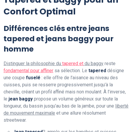
Confort Optimal
Différences clés entre jeans
tapered et jeans baggy pour
homme
Distinguer la philosophie du
tapered et
du baggy
reste
fondamental pour affiner
sa sélection. Le
tapered
désigne
une coupe
fuselé
: elle offre de l’aisance au niveau des
cuisses, puis se resserre progressivement jusqu’à la
cheville, créant un profil affiné mais non moulant. À l’inverse,
le
jean baggy
propose un volume généreux sur toute la
longueur, du bassin jusqu’au bas de la jambe, pour une
liberté
de mouvement maximale
et une allure résolument
streetwear.
Jean tapered
?:
ample sur les hanches
et cuisses,