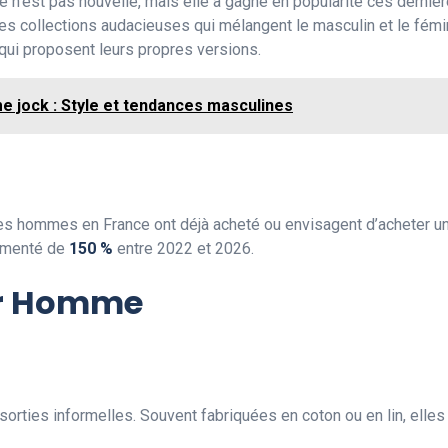
e n’est pas nouvelle, mais elle a gagné en popularité ces der
des collections audacieuses qui mélangent le masculin et le fém
ui proposent leurs propres versions.
 jock : Style et tendances masculines
es hommes en France ont déjà acheté ou envisagent d’acheter un
gmenté de
150 %
entre 2022 et 2026.
ur Homme
rties informelles. Souvent fabriquées en coton ou en lin, elles 