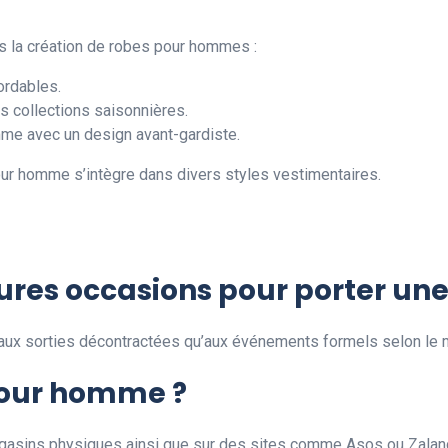
 la création de robes pour hommes :
ordables.
s collections saisonnières.
me avec un design avant-gardiste.
ur homme s’intègre dans divers styles vestimentaires.
eures occasions pour porter u
ux sorties décontractées qu’aux événements formels selon le 
pour homme ?
gasins physiques ainsi que sur des sites comme Asos ou Zalan