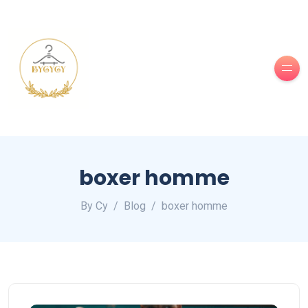
boxer homme
By Cy
Blog
boxer homme