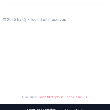
© 2026 By Cy - Tous droits réservés
A lire aussi :
audit SEO gratuit
—
consultant SEO
Mentions Légales
·
CGV
·
CGU