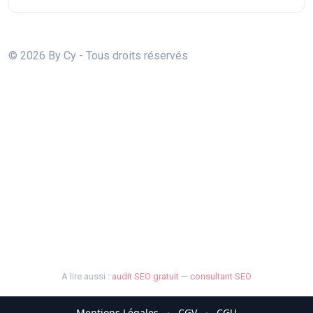
© 2026 By Cy - Tous droits réservés
A lire aussi :
audit SEO gratuit
—
consultant SEO
Mentions Légales
·
CGV
·
CGU