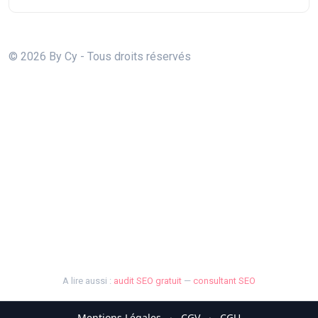
© 2026 By Cy - Tous droits réservés
A lire aussi :
audit SEO gratuit
—
consultant SEO
Mentions Légales
·
CGV
·
CGU