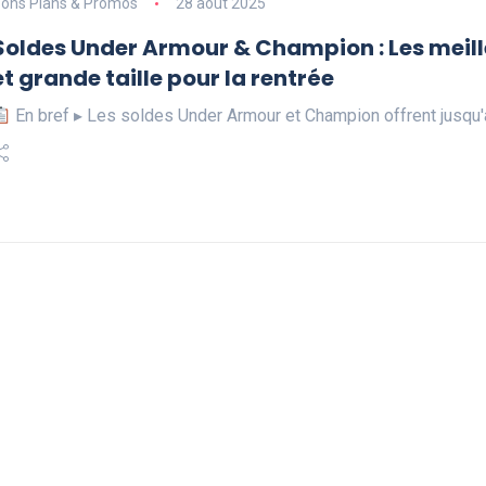
ons Plans & Promos
28 août 2025
Soldes Under Armour & Champion : Les meil
et grande taille pour la rentrée
En bref ▸ Les soldes Under Armour et Champion offrent jusqu