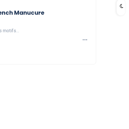
French Manucure
es motifs…