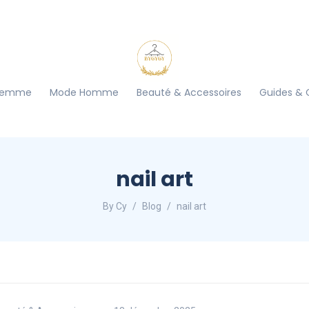
Femme
Mode Homme
Beauté & Accessoires
Guides & 
nail art
By Cy
Blog
nail art