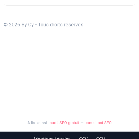
© 2026 By Cy - Tous droits réservés
A lire aussi :
audit SEO gratuit
—
consultant SEO
Mentions Légales
·
CGV
·
CGU