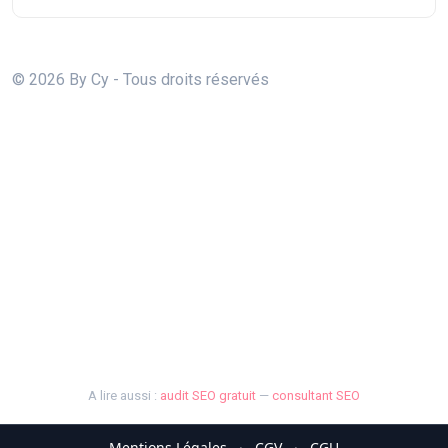
© 2026 By Cy - Tous droits réservés
A lire aussi :
audit SEO gratuit
—
consultant SEO
Mentions Légales
·
CGV
·
CGU