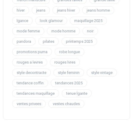
hiver
jeans
jeans hiver
jeans homme
lgance
look glamour
maquillage 2025
mode femme
mode homme
noir
pandora
pilates
printemps 2025
promotions puma
robe longue
rouges a levres
rouges lvres
style decontracte
style feminin
style vintage
tendance coffin
tendances 2025
tendances maquillage
tenue lgante
ventes privees
vestes chaudes