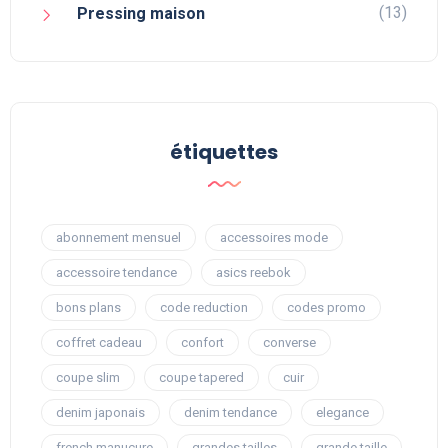
(13)
Pressing maison
étiquettes
abonnement mensuel
accessoires mode
accessoire tendance
asics reebok
bons plans
code reduction
codes promo
coffret cadeau
confort
converse
coupe slim
coupe tapered
cuir
denim japonais
denim tendance
elegance
french manucure
grandes tailles
grande taille